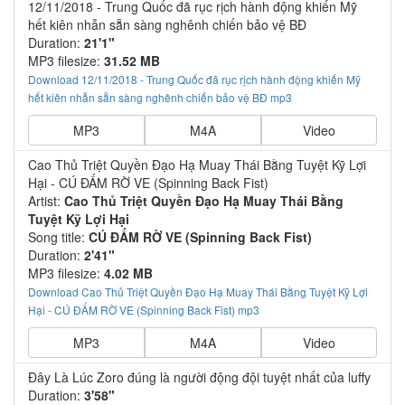
12/11/2018 - Trung Quốc đã rục rịch hành động khiến Mỹ
hết kiên nhẫn sẵn sàng nghênh chiến bảo vệ BĐ
Duration:
21'1"
MP3 filesize:
31.52 MB
Download 12/11/2018 - Trung Quốc đã rục rịch hành động khiến Mỹ
hết kiên nhẫn sẵn sàng nghênh chiến bảo vệ BĐ mp3
MP3
M4A
Video
Cao Thủ Triệt Quyền Đạo Hạ Muay Thái Bằng Tuyệt Kỹ Lợi
Hại - CÚ ĐẤM RỜ VE (Spinning Back Fist)
Artist:
Cao Thủ Triệt Quyền Đạo Hạ Muay Thái Bằng
Tuyệt Kỹ Lợi Hại
Song title:
CÚ ĐẤM RỜ VE (Spinning Back Fist)
Duration:
2'41"
MP3 filesize:
4.02 MB
Download Cao Thủ Triệt Quyền Đạo Hạ Muay Thái Bằng Tuyệt Kỹ Lợi
Hại - CÚ ĐẤM RỜ VE (Spinning Back Fist) mp3
MP3
M4A
Video
Đây Là Lúc Zoro đúng là người động đội tuyệt nhất của luffy
Duration:
3'58"