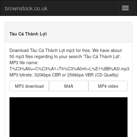
brownstock.co.uk
Tàu Cá Thành Lợi
Download Tàu Cá Thành Lợi mp3 for free. We have about
50 mp3 files regarding to your search 'Tàu Cá Thành Lợi'.
MP3 file name:
T%C3%A0u+C%C3%A1+Th%C3%A0nh+L%E1%BB%A3i.mp3
MP3 bitrate: 320kbps CBR or 256kbps VBR (CD Quality)
MP3 download
M4A
MP4 video