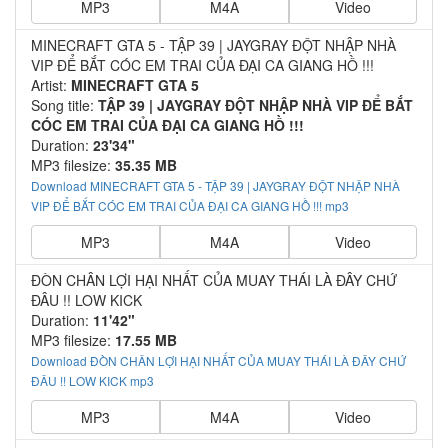
MP3
M4A
Video
MINECRAFT GTA 5 - TẬP 39 | JAYGRAY ĐỘT NHẬP NHÀ
VIP ĐỂ BẮT CÓC EM TRAI CỦA ĐẠI CA GIANG HỒ !!!
Artist:
MINECRAFT GTA 5
Song title:
TẬP 39 | JAYGRAY ĐỘT NHẬP NHÀ VIP ĐỂ BẮT
CÓC EM TRAI CỦA ĐẠI CA GIANG HỒ !!!
Duration:
23'34"
MP3 filesize:
35.35 MB
Download MINECRAFT GTA 5 - TẬP 39 | JAYGRAY ĐỘT NHẬP NHÀ
VIP ĐỂ BẮT CÓC EM TRAI CỦA ĐẠI CA GIANG HỒ !!! mp3
MP3
M4A
Video
ĐÒN CHÂN LỢI HẠI NHẤT CỦA MUAY THÁI LÀ ĐÂY CHỨ
ĐÂU !! LOW KICK
Duration:
11'42"
MP3 filesize:
17.55 MB
Download ĐÒN CHÂN LỢI HẠI NHẤT CỦA MUAY THÁI LÀ ĐÂY CHỨ
ĐÂU !! LOW KICK mp3
MP3
M4A
Video