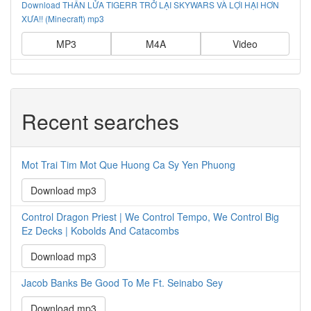
Download THẦN LỬA TIGERR TRỞ LẠI SKYWARS VÀ LỢI HẠI HƠN
XƯA!! (Minecraft) mp3
MP3
M4A
Video
Recent searches
Mot Trai Tim Mot Que Huong Ca Sy Yen Phuong
Download mp3
Control Dragon Priest | We Control Tempo, We Control Big
Ez Decks | Kobolds And Catacombs
Download mp3
Jacob Banks Be Good To Me Ft. Seinabo Sey
Download mp3