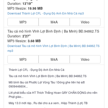
Duration:
13'19"
MP3 filesize:
19.98 MB
Download Thành Lợi CFL - Đụng Độ Anh Em Nhà Cá mp3
MP3
M4A
Video
Tàu cá mô hình Vĩnh Lợi Bình Định ( Ba Minh) BĐ.94862.TS
Duration:
2'27"
MP3 filesize:
3.68 MB
Download Tàu cá mô hình Vĩnh Lợi Bình Định ( Ba Minh) BĐ.94862.TS
mp3
MP3
M4A
Video
Thành Lợi CFL - Đụng Độ Anh Em Nhà Cá
Tàu cá mô hình Vĩnh Lợi Bình Định ( Ba Minh) BĐ.94862.TS
Mô bình tàu cá Phước Lợi Vũng Tàu ! Đóng ghe liên hệ sđt
0909446604...
Lời phát biểu của HT Thích Thắng Hoan GÂY CHẤN ĐỘNG cho nền
Phật giáo...
Máy 13.0 mới ráp.. Ru đai cho a.e xem.. Hiệp Thành (Lợi) TB