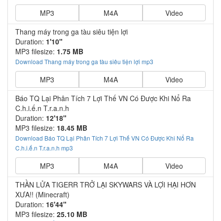
MP3
M4A
Video
Thang máy trong ga tàu siêu tiện lợi
Duration:
1'10"
MP3 filesize:
1.75 MB
Download Thang máy trong ga tàu siêu tiện lợi mp3
MP3
M4A
Video
Báo TQ Lại Phân Tích 7 Lợi Thế VN Có Được Khi Nổ Ra
C.h.i.ế.n T.r.a.n.h
Duration:
12'18"
MP3 filesize:
18.45 MB
Download Báo TQ Lại Phân Tích 7 Lợi Thế VN Có Được Khi Nổ Ra
C.h.i.ế.n T.r.a.n.h mp3
MP3
M4A
Video
THẦN LỬA TIGERR TRỞ LẠI SKYWARS VÀ LỢI HẠI HƠN
XƯA!! (Minecraft)
Duration:
16'44"
MP3 filesize:
25.10 MB