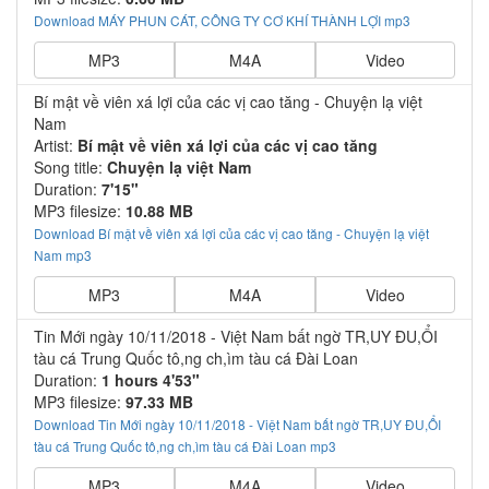
Download MÁY PHUN CÁT, CÔNG TY CƠ KHÍ THÀNH LỢI mp3
MP3
M4A
Video
Bí mật về viên xá lợi của các vị cao tăng - Chuyện lạ việt
Nam
Artist:
Bí mật về viên xá lợi của các vị cao tăng
Song title:
Chuyện lạ việt Nam
Duration:
7'15"
MP3 filesize:
10.88 MB
Download Bí mật về viên xá lợi của các vị cao tăng - Chuyện lạ việt
Nam mp3
MP3
M4A
Video
Tin Mới ngày 10/11/2018 - Việt Nam bất ngờ TR,UY ĐU,ỔI
tàu cá Trung Quốc tô,ng ch,ìm tàu cá Đài Loan
Duration:
1 hours 4'53"
MP3 filesize:
97.33 MB
Download Tin Mới ngày 10/11/2018 - Việt Nam bất ngờ TR,UY ĐU,ỔI
tàu cá Trung Quốc tô,ng ch,ìm tàu cá Đài Loan mp3
MP3
M4A
Video