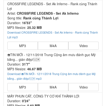
CROSSFIRE LEGENDS - Set Ak Inferno - Rank cùng Thành
Lợi
Artist:
CROSSFIRE LEGENDS - Set Ak Inferno
Song title:
Rank cùng Thành Lợi
Duration:
16'53"
MP3 filesize:
25.32 MB
Download CROSSFIRE LEGENDS - Set Ak Inferno - Rank cùng Thành
Lợi mp3
MP3
M4A
Video
☎️TIN MỚI - 12/11/2018 Trung Cộng âm mưu đánh gục Mỹ
bằng... gián điệp!🇺🇲
Duration:
31'7"
MP3 filesize:
46.67 MB
Download ☎️TIN MỚI - 12/11/2018 Trung Cộng âm mưu đánh gục Mỹ
bằng... gián điệp!🇺🇲 mp3
MP3
M4A
Video
MÁY PHUN CÁT, CÔNG TY CƠ KHÍ THÀNH LỢI
Duration:
0'24"
MP3 filesize:
0.60 MB