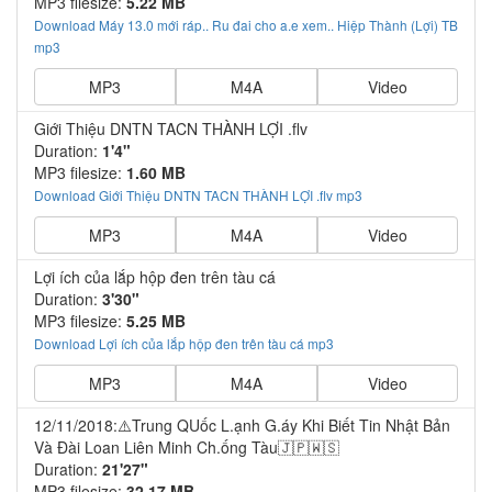
MP3 filesize:
5.22 MB
Download Máy 13.0 mới ráp.. Ru đai cho a.e xem.. Hiệp Thành (Lợi) TB
mp3
MP3
M4A
Video
Giới Thiệu DNTN TACN THÀNH LỢI .flv
Duration:
1'4"
MP3 filesize:
1.60 MB
Download Giới Thiệu DNTN TACN THÀNH LỢI .flv mp3
MP3
M4A
Video
Lợi ích của lắp hộp đen trên tàu cá
Duration:
3'30"
MP3 filesize:
5.25 MB
Download Lợi ích của lắp hộp đen trên tàu cá mp3
MP3
M4A
Video
12/11/2018:⚠️Trung QUốc L.ạnh G.áy Khi Biết Tin Nhật Bản
Và Đài Loan Liên Minh Ch.ống Tàu🇯🇵🇼🇸
Duration:
21'27"
MP3 filesize:
32.17 MB