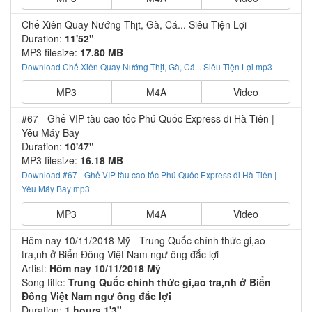
Chế Xiên Quay Nướng Thịt, Gà, Cá... Siêu Tiện Lợi
Duration:
11'52"
MP3 filesize:
17.80 MB
Download Chế Xiên Quay Nướng Thịt, Gà, Cá... Siêu Tiện Lợi mp3
MP3
M4A
Video
#67 - Ghế VIP tàu cao tốc Phú Quốc Express đi Hà Tiên |
Yêu Máy Bay
Duration:
10'47"
MP3 filesize:
16.18 MB
Download #67 - Ghế VIP tàu cao tốc Phú Quốc Express đi Hà Tiên |
Yêu Máy Bay mp3
MP3
M4A
Video
Hôm nay 10/11/2018 Mỹ - Trung Quốc chính thức gi,ao
tra,nh ở Biển Đông Việt Nam ngư ông đắc lợi
Artist:
Hôm nay 10/11/2018 Mỹ
Song title:
Trung Quốc chính thức gi,ao tra,nh ở Biển
Đông Việt Nam ngư ông đắc lợi
Duration:
1 hours 1'3"