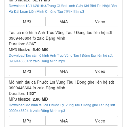
Download 12/11/2018:⚠️Trung QUốc L.ạnh G.áy Khi Biết Tin Nhật Bản
Và Đài Loan Liên Minh Ch.ống Tàu🇯🇵🇼🇸 mp3
MP3
M4A
Video
Tàu cá mô hình Anh Trúc Vũng Tàu ! Đóng tàu liên hệ sđt
0909446604 fb zalo Đặng Minh
Duration:
3'36"
MP3 filesize:
5.40 MB
Download Tàu cá mô hình Anh Trúc Vũng Tàu ! Đóng tàu liên hệ sđt
0909446604 fb zalo Đặng Minh mp3
MP3
M4A
Video
Mô hình tàu cá Phước Lợi Vũng Tàu ! Đóng ghe liên hệ sđt
0909446604 fb zalo Đặng Minh
Duration:
1'52"
MP3 filesize:
2.80 MB
Download Mô hình tàu cá Phước Lợi Vũng Tàu ! Đóng ghe liên hệ sđt
0909446604 fb zalo Đặng Minh mp3
MP3
M4A
Video