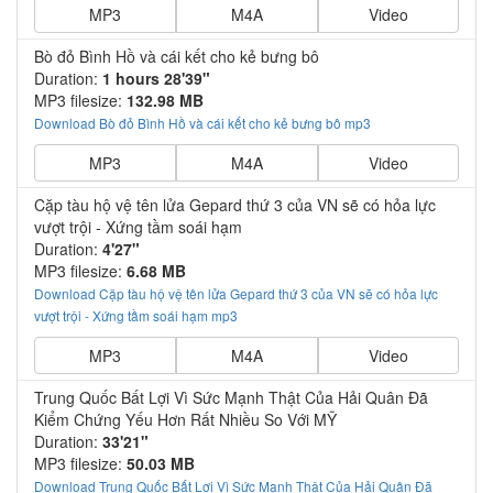
MP3
M4A
Video
Bò đỏ Bình Hồ và cái kết cho kẻ bưng bô
Duration:
1 hours 28'39"
MP3 filesize:
132.98 MB
Download Bò đỏ Bình Hồ và cái kết cho kẻ bưng bô mp3
MP3
M4A
Video
Cặp tàu hộ vệ tên lửa Gepard thứ 3 của VN sẽ có hỏa lực
vượt trội - Xứng tầm soái hạm
Duration:
4'27"
MP3 filesize:
6.68 MB
Download Cặp tàu hộ vệ tên lửa Gepard thứ 3 của VN sẽ có hỏa lực
vượt trội - Xứng tầm soái hạm mp3
MP3
M4A
Video
Trung Quốc Bất Lợi Vì Sức Mạnh Thật Của Hải Quân Đã
Kiểm Chứng Yếu Hơn Rất Nhiều So Với MỸ
Duration:
33'21"
MP3 filesize:
50.03 MB
Download Trung Quốc Bất Lợi Vì Sức Mạnh Thật Của Hải Quân Đã