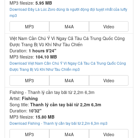
MP3 filesize:
5.95 MB
Download Đây Là Lúc Zoro đúng là người động đội tuyệt nhất của luffy
mp3
MP3
M4A
Video
Việt Nam Cần Chú Ý Vì Ngay Cả Tàu Cá Trung Quốc Cũng
Được Trang Bị Vũ Khí Như Tàu Chiến
Duration:
1 hours 9'24"
MP3 filesize:
104.10 MB
Download Việt Nam Cần Chú Ý Vì Ngay Cả Tàu Cá Trung Quốc Cũng
Được Trang Bị Vũ Khí Như Tàu Chiến mp3
MP3
M4A
Video
Fishing - Thanh lý cần tay bãi từ 2,2m 6,3m
Artist:
Fishing
Song title:
Thanh lý cần tay bãi từ 2,2m 6,3m
Duration:
10'32"
MP3 filesize:
15.80 MB
Download Fishing - Thanh lý cần tay bãi từ 2,2m 6,3m mp3
MP3
M4A
Video