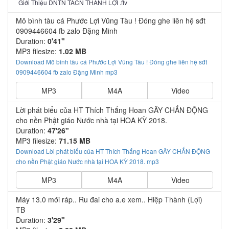
Giới Thiệu DNTN TACN THÀNH LỢI .flv
Mô bình tàu cá Phước Lợi Vũng Tàu ! Đóng ghe liên hệ sđt
0909446604 fb zalo Đặng Minh
Duration:
0'41"
MP3 filesize:
1.02 MB
Download Mô bình tàu cá Phước Lợi Vũng Tàu ! Đóng ghe liên hệ sđt
0909446604 fb zalo Đặng Minh mp3
MP3
M4A
Video
Lời phát biểu của HT Thích Thắng Hoan GÂY CHẤN ĐỘNG
cho nền Phật giáo Nước nhà tại HOA KỲ 2018.
Duration:
47'26"
MP3 filesize:
71.15 MB
Download Lời phát biểu của HT Thích Thắng Hoan GÂY CHẤN ĐỘNG
cho nền Phật giáo Nước nhà tại HOA KỲ 2018. mp3
MP3
M4A
Video
Máy 13.0 mới ráp.. Ru đai cho a.e xem.. Hiệp Thành (Lợi)
TB
Duration:
3'29"